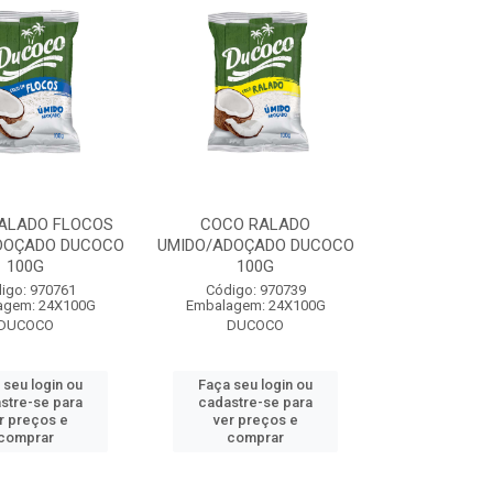
ALADO FLOCOS
COCO RALADO
DOÇADO DUCOCO
UMIDO/ADOÇADO DUCOCO
100G
100G
igo: 970761
Código: 970739
agem: 24X100G
Embalagem: 24X100G
DUCOCO
DUCOCO
 seu login ou
Faça seu login ou
stre-se para
cadastre-se para
r preços e
ver preços e
comprar
comprar