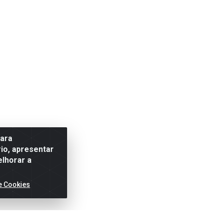
para
io, apresentar
elhorar a
e Cookies