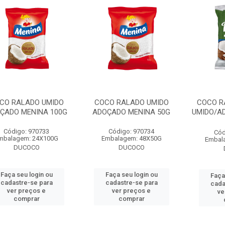
CO RALADO UMIDO
COCO RALADO UMIDO
COCO R
ÇADO MENINA 100G
ADOÇADO MENINA 50G
UMIDO/A
Código: 970733
Código: 970734
Cód
mbalagem: 24X100G
Embalagem: 48X50G
Embal
DUCOCO
DUCOCO
Faça seu login ou
Faça seu login ou
Faça
cadastre-se para
cadastre-se para
cada
ver preços e
ver preços e
ve
comprar
comprar