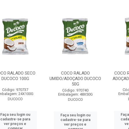
CO RALADO SECO
COCO RALADO
COCO 
DUCOCO 100G
UMIDO/ADOÇADO DUCOCO
ADOÇAD
50G
Código: 970737
Cód
Código: 970740
mbalagem: 24X100G
Embal
Embalagem: 48X50G
DUCOCO
DUCOCO
Faça seu login ou
Faça
Faça seu login ou
cadastre-se para
cada
cadastre-se para
ver preços e
ve
ver preços e
comprar
comprar