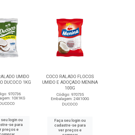
RALADO UMIDO
COCO RALADO FLOCOS
O DUCOCO 1KG
UMIDO E ADOÇADO MENINA
100G
igo: 970736
Código: 970735
agem: 10X1KG
Embalagem: 24X100G
DUCOCO
DUCOCO
 seu login ou
Faça seu login ou
stre-se para
cadastre-se para
r preços e
ver preços e
comprar
comprar