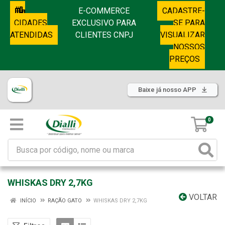
E-COMMERCE
CADASTRE-
CIDADES
EXCLUSIVO PARA
SE PARA
ATENDIDAS
CLIENTES CNPJ
VISUALIZAR
NOSSOS
PREÇOS
Baixe já nosso APP
0
WHISKAS DRY 2,7KG
VOLTAR
INÍCIO
RAÇÃO GATO
WHISKAS DRY 2,7KG