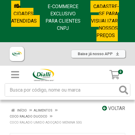
E-COMMERCE
CADASTRE-
CIDADES
EXCLUSIVO
SE PARA
ATENDIDAS
PARA CLIENTES
VISUALIZAR
CNPJ
NOSSOS
PREÇOS
Baixe já nosso APP
0
VOLTAR
INÍCIO
ALIMENTOS
COCO RALADO DUCOCO
COCO RALADO UMIDO ADOÇADO MENINA 50G