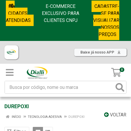
E-COMMERCE
CADASTRE-
CIDADES
EXCLUSIVO PARA
SE PARA
ATENDIDAS
CLIENTES CNPJ
VISUALIZAR
NOSSOS
PREÇOS
Baixe já nosso APP
0
DUREPOXI
VOLTAR
INÍCIO
TECNOLOGIA ADESIVA
DUREPOXI