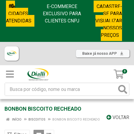
E-COMMERCE
CADASTRE-
CIDADES
EXCLUSIVO PARA
SE PARA
ATENDIDAS
CLIENTES CNPJ
VISUALIZAR
NOSSOS
PREÇOS
Baixe já nosso APP
0
BONBON BISCOITO RECHEADO
VOLTAR
INÍCIO
BISCOITOS
BONBON BISCOITO RECHEADO