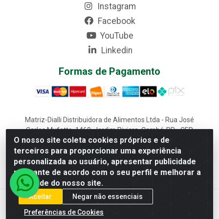
Instagram
Facebook
YouTube
Linkedin
Formas de Pagamento
Matriz-Dialli Distribuidora de Alimentos Ltda - Rua José
Carlos Mufatto, 1460, Jardim Riviera, Cambé-PR - CEP
O nosso site coleta cookies próprios e de
86187-025 - CNPJ 02.611.870/0001-22
terceiros para proporcionar uma experiência
Filial-Dialli Distribuidora de Alimentos Ltda - Rua Lagoa
personalizada ao usuário, apresentar publicidade
Saquarema, 1241 - Morumbi, Cascavel-PR - CEP 85817-643 -
CNPJ 02.611.870/0002-03
relevante de acordo com o seu perfil e melhorar a
qualidade do nosso site.
Aceitar
Negar não essenciais
Preferências de Cookies