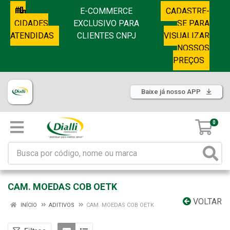
E-COMMERCE
CADASTRE-
CIDADES
EXCLUSIVO PARA
SE PARA
ATENDIDAS
CLIENTES CNPJ
VISUALIZAR
NOSSOS
PREÇOS
Baixe já nosso APP
0
CAM. MOEDAS COB OETK
VOLTAR
INÍCIO
ADITIVOS
CAM. MOEDAS COB OETK