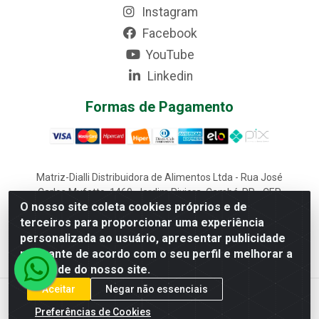
Instagram
Facebook
YouTube
Linkedin
Formas de Pagamento
Matriz-Dialli Distribuidora de Alimentos Ltda - Rua José
Carlos Mufatto, 1460, Jardim Riviera, Cambé-PR - CEP
O nosso site coleta cookies próprios e de
86187-025 - CNPJ 02.611.870/0001-22
terceiros para proporcionar uma experiência
Filial-Dialli Distribuidora de Alimentos Ltda - Rua Lagoa
personalizada ao usuário, apresentar publicidade
Saquarema, 1241 - Morumbi, Cascavel-PR - CEP 85817-643 -
CNPJ 02.611.870/0002-03
relevante de acordo com o seu perfil e melhorar a
qualidade do nosso site.
Aceitar
Negar não essenciais
Preferências de Cookies