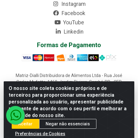
Instagram
Facebook
YouTube
Linkedin
Formas de Pagamento
Matriz-Dialli Distribuidora de Alimentos Ltda - Rua José
Carlos Mufatto, 1460, Jardim Riviera, Cambé-PR - CEP
O nosso site coleta cookies próprios e de
86187-025 - CNPJ 02.611.870/0001-22
terceiros para proporcionar uma experiência
Filial-Dialli Distribuidora de Alimentos Ltda - Rua Lagoa
personalizada ao usuário, apresentar publicidade
Saquarema, 1241 - Morumbi, Cascavel-PR - CEP 85817-643 -
CNPJ 02.611.870/0002-03
relevante de acordo com o seu perfil e melhorar a
qualidade do nosso site.
Aceitar
Negar não essenciais
Preferências de Cookies