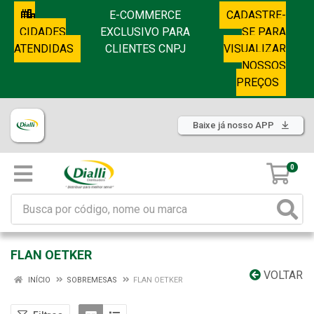
E-COMMERCE
CADASTRE-
CIDADES
EXCLUSIVO PARA
SE PARA
ATENDIDAS
CLIENTES CNPJ
VISUALIZAR
NOSSOS
PREÇOS
Baixe já nosso APP
0
FLAN OETKER
VOLTAR
INÍCIO
SOBREMESAS
FLAN OETKER