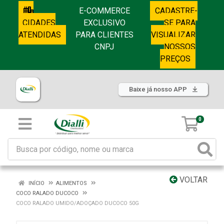
E-COMMERCE
CADASTRE-
CIDADES
EXCLUSIVO
SE PARA
ATENDIDAS
PARA CLIENTES
VISUALIZAR
CNPJ
NOSSOS
PREÇOS
Baixe já nosso APP
0
VOLTAR
INÍCIO
ALIMENTOS
COCO RALADO DUCOCO
COCO RALADO UMIDO/ADOÇADO DUCOCO 50G