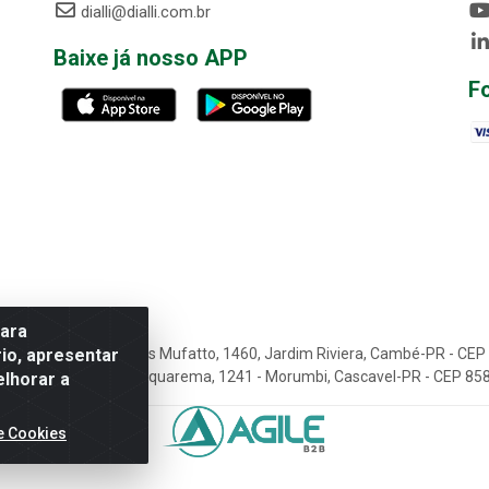
dialli@dialli.com.br
Baixe já nosso APP
F
para
io, apresentar
tos Ltda - Rua José Carlos Mufatto, 1460, Jardim Riviera, Cambé-PR - C
mentos Ltda - Rua Lagoa Saquarema, 1241 - Morumbi, Cascavel-PR - CEP 
elhorar a
e Cookies