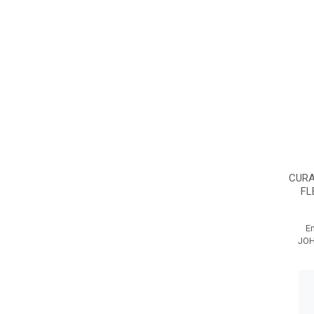
CURA
FL
E
JO