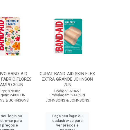
IVO BAND-AID
CURAT BAND-AID SKIN FLEX
 FABRIC FLORES
EXTRA GRANDE JOHNSON
CAMPO 30UN
7UN
igo: 978382
Código: 978453
agem: 24X30UN
Embalagem: 24X7UN
NS & JOHNSONS
JOHNSONS & JOHNSONS
 seu login ou
Faça seu login ou
stre-se para
cadastre-se para
r preços e
ver preços e
comprar
comprar