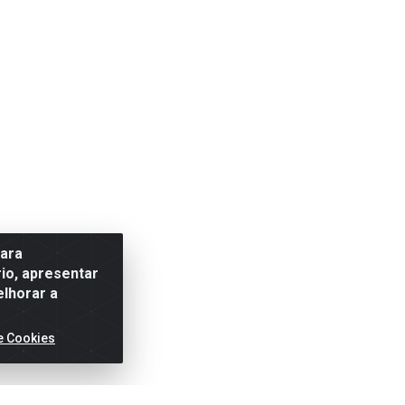
para
io, apresentar
elhorar a
e Cookies