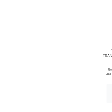
TRAN
Em
JO