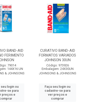
IVO BAND-AID
CURATIVO BAND-AID
NO FERIMENTO
FORMATOS VARIADOS
OHNSON
JOHNSON 30UN
digo: 79014
Código: 973926
gem: 144X16 UN
Embalagem: 24X30UN
NS & JOHNSONS
JOHNSONS & JOHNSONS
 seu login ou
Faça seu login ou
stre-se para
cadastre-se para
r preços e
ver preços e
comprar
comprar