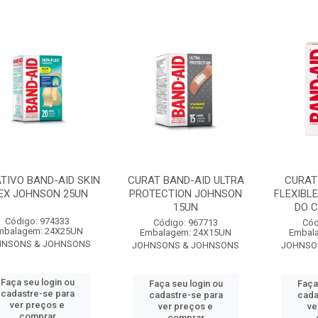
TIVO BAND-AID SKIN
CURAT BAND-AID ULTRA
CURAT
EX JOHNSON 25UN
PROTECTION JOHNSON
FLEXIBLE
15UN
DO 
Código: 974333
Código: 967713
Cód
mbalagem: 24X25UN
Embalagem: 24X15UN
Embal
HNSONS & JOHNSONS
JOHNSONS & JOHNSONS
JOHNSO
Faça seu login ou
Faça seu login ou
Faça
cadastre-se para
cadastre-se para
cada
ver preços e
ver preços e
ve
comprar
comprar