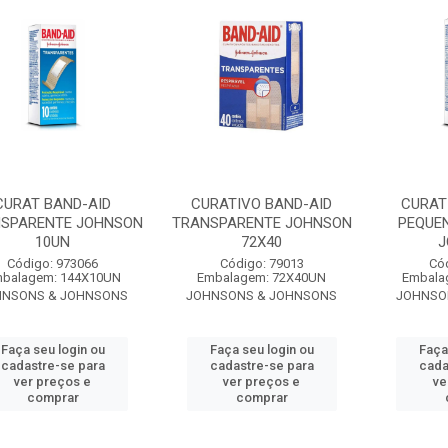
CURAT BAND-AID
CURATIVO BAND-AID
CURAT
SPARENTE JOHNSON
TRANSPARENTE JOHNSON
PEQUE
10UN
72X40
J
Código: 973066
Código: 79013
Có
balagem: 144X10UN
Embalagem: 72X40UN
Embala
HNSONS & JOHNSONS
JOHNSONS & JOHNSONS
JOHNSO
Faça seu login ou
Faça seu login ou
Faça
cadastre-se para
cadastre-se para
cada
ver preços e
ver preços e
ve
comprar
comprar