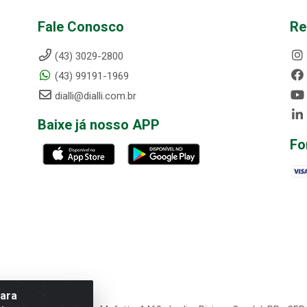
Fale Conosco
Re
(43) 3029-2800
(43) 99191-1969
dialli@dialli.com.br
Baixe já nosso APP
Fo
para