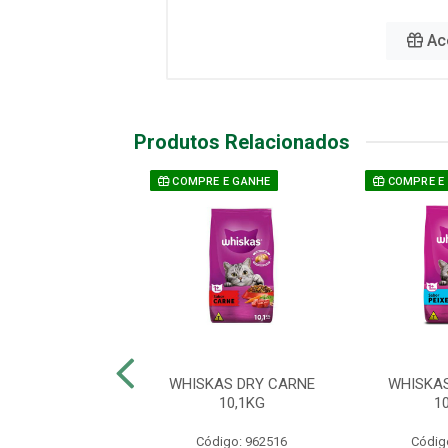
Ac
Produtos Relacionados
COMPRE E GANHE
COMPRE E
ISKAS DRY
WHISKAS DRY CARNE
WHISKAS
OODS CASTRADO
10,1KG
1
MÃO 10,1KG
Código: 962516
Códig
digo: 977935