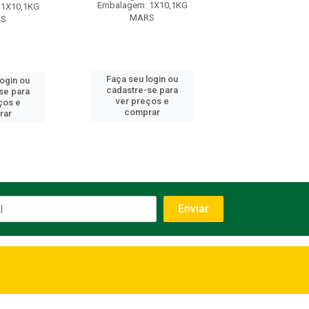
Embalagem: 1X10,1KG
 1X10,1KG
Embalagem: 1X
MARS
RS
MARS
Faça seu login ou
login ou
Faça seu log
cadastre-se para
se para
cadastre-se 
ver preços e
ços e
ver preços
comprar
rar
comprar