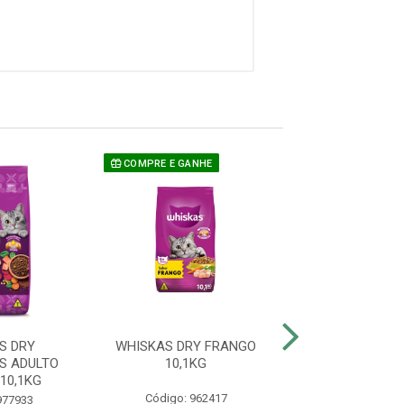
COMPRE E GANHE
S DRY
WHISKAS DRY FRANGO
WHISKAS 
S ADULTO
10,1KG
SUPERFOODS C
10,1KG
SALMÃO 10
Código: 962417
977933
Código: 977