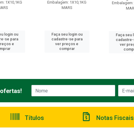
m: 1X10,1KG
Embalagem: 1X10,1KG
Embalagem:
ARS
MARS
MA
u login ou
Faça seu login ou
Faça seu 
re-se para
cadastre-se para
cadastre-
preços e
ver preços e
ver pre
mprar
comprar
comp
ofertas!
Títulos
Notas Fiscais