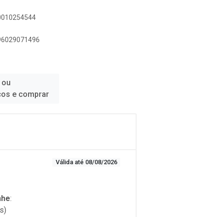
00010254544
896029071496
 ou
ços e comprar
Válida até 08/08/2026
nhe
:
s)