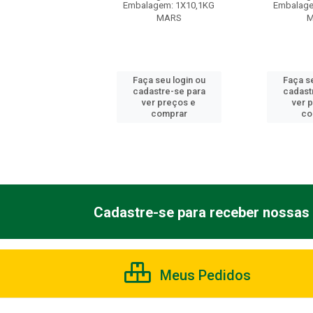
Embalagem: 1X10,1KG
Embalage
agem: 1X10,1KG
MARS
M
MARS
Faça seu login ou
Faça se
 seu login ou
cadastre-se para
cadast
astre-se para
ver preços e
ver 
er preços e
comprar
co
comprar
Cadastre-se para receber nossas 
Meus Pedidos