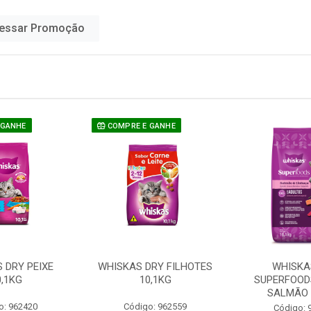
essar Promoção
 GANHE
COMPRE E GANHE
 DRY PEIXE
WHISKAS DRY FILHOTES
WHISKA
0,1KG
10,1KG
SUPERFOOD
SALMÃO 
o: 962420
Código: 962559
Código: 