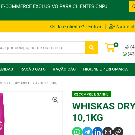
E-COMMERCE EXCLUSIVO PARA CLIENTES CNPJ
|
Já é cliente? - Entrar
Não é cl
0
(4
(43
EBIDAS
RAÇÃO GATO
RAÇÃO CÃO
HIGIENE E PERFUMARIA
HISKAS DRY MIX DE CARNES 10,1KG
COMPRE E GANHE
WHISKAS DRY
10,1KG