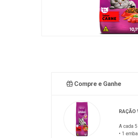
Compre e Ganhe
RAÇÃO W
A cada 5
• 1 emb