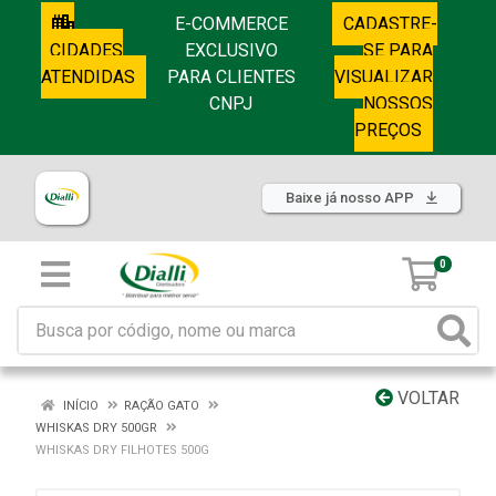
E-COMMERCE
CADASTRE-
CIDADES
EXCLUSIVO
SE PARA
ATENDIDAS
PARA CLIENTES
VISUALIZAR
CNPJ
NOSSOS
PREÇOS
Baixe já nosso APP
0
VOLTAR
INÍCIO
RAÇÃO GATO
WHISKAS DRY 500GR
WHISKAS DRY FILHOTES 500G