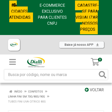
E-COMMERCE
CADASTRE-
CIDADES
EXCLUSIVO
SE PARA
ATENDIDAS
PARA CLIENTES
VISUALIZAR
CNPJ
NOSSOS
PREÇOS
Baixe já nosso APP
0
VOLTAR
INÍCIO
CONFEITOS
LINHA FINI SM 70G/80G/90G
TUBES FINI UVA CITRICO 80G