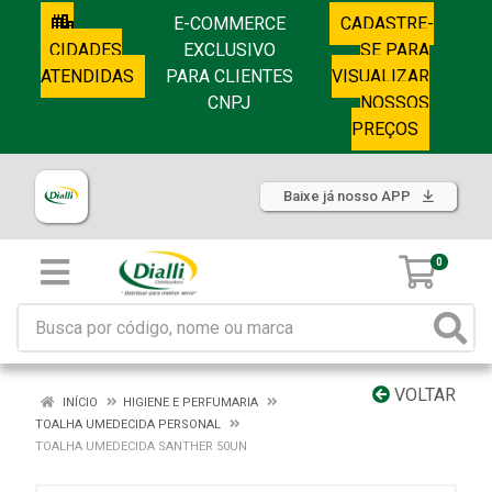
E-COMMERCE
CADASTRE-
CIDADES
EXCLUSIVO
SE PARA
ATENDIDAS
PARA CLIENTES
VISUALIZAR
CNPJ
NOSSOS
PREÇOS
Baixe já nosso APP
0
VOLTAR
INÍCIO
HIGIENE E PERFUMARIA
TOALHA UMEDECIDA PERSONAL
TOALHA UMEDECIDA SANTHER 50UN