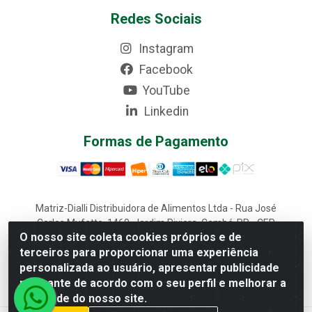
Redes Sociais
Instagram
Facebook
YouTube
Linkedin
Formas de Pagamento
Matriz-Dialli Distribuidora de Alimentos Ltda - Rua José
Carlos Mufatto, 1460, Jardim Riviera, Cambé-PR - CEP
O nosso site coleta cookies próprios e de
86187-025 - CNPJ 02.611.870/0001-22
terceiros para proporcionar uma experiência
Filial-Dialli Distribuidora de Alimentos Ltda - Rua Lagoa
personalizada ao usuário, apresentar publicidade
Saquarema, 1241 - Morumbi, Cascavel-PR - CEP 85817-
643 - CNPJ 02.611.870/0002-03
relevante de acordo com o seu perfil e melhorar a
qualidade do nosso site.