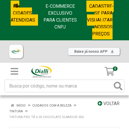
E-COMMERCE
CADASTRE-
CIDADES
EXCLUSIVO
SE PARA
ATENDIDAS
PARA CLIENTES
VISUALIZAR
CNPJ
NOSSOS
PREÇOS
Baixe já nosso APP
0
VOLTAR
INÍCIO
CUIDADOS COM A BELEZA
TINTURA
TINTURA PRO TB 6.35 CHOCOLATE GLAMOUR 50G