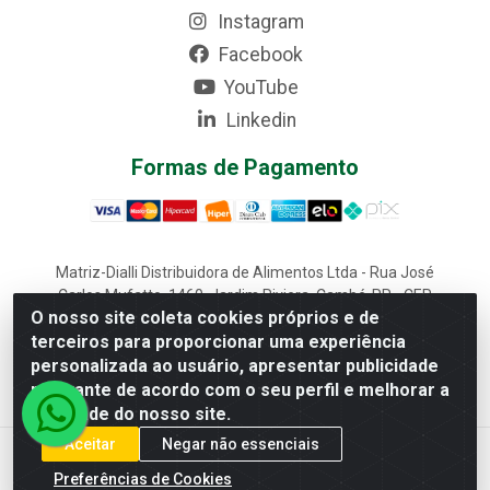
Instagram
Facebook
YouTube
Linkedin
Formas de Pagamento
Matriz-Dialli Distribuidora de Alimentos Ltda - Rua José
Carlos Mufatto, 1460, Jardim Riviera, Cambé-PR - CEP
O nosso site coleta cookies próprios e de
86187-025 - CNPJ 02.611.870/0001-22
terceiros para proporcionar uma experiência
Filial-Dialli Distribuidora de Alimentos Ltda - Rua Lagoa
personalizada ao usuário, apresentar publicidade
Saquarema, 1241 - Morumbi, Cascavel-PR - CEP 85817-
643 - CNPJ 02.611.870/0002-03
relevante de acordo com o seu perfil e melhorar a
qualidade do nosso site.
Aceitar
Negar não essenciais
Preferências de Cookies