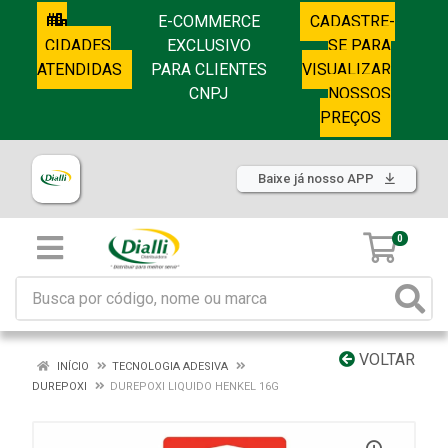
E-COMMERCE
CADASTRE-
CIDADES
EXCLUSIVO
SE PARA
ATENDIDAS
PARA CLIENTES
VISUALIZAR
CNPJ
NOSSOS
PREÇOS
Baixe já nosso APP
0
VOLTAR
INÍCIO
TECNOLOGIA ADESIVA
DUREPOXI
DUREPOXI LIQUIDO HENKEL 16G