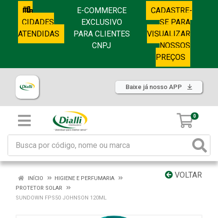
E-COMMERCE
CADASTRE-
CIDADES
EXCLUSIVO
SE PARA
ATENDIDAS
PARA CLIENTES
VISUALIZAR
CNPJ
NOSSOS
PREÇOS
Baixe já nosso APP
0
VOLTAR
INÍCIO
HIGIENE E PERFUMARIA
PROTETOR SOLAR
SUNDOWN FPS50 JOHNSON 120ML