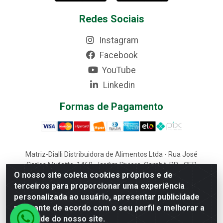
Redes Sociais
Instagram
Facebook
YouTube
Linkedin
Formas de Pagamento
Matriz-Dialli Distribuidora de Alimentos Ltda - Rua José
Carlos Mufatto, 1460, Jardim Riviera, Cambé-PR - CEP
O nosso site coleta cookies próprios e de
86187-025 - CNPJ 02.611.870/0001-22
terceiros para proporcionar uma experiência
Filial-Dialli Distribuidora de Alimentos Ltda - Rua Lagoa
personalizada ao usuário, apresentar publicidade
Saquarema, 1241 - Morumbi, Cascavel-PR - CEP 85817-
643 - CNPJ 02.611.870/0002-03
relevante de acordo com o seu perfil e melhorar a
qualidade do nosso site.