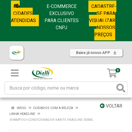
E-COMMERCE
CADASTRE-
CIDADES
EXCLUSIVO
SE PARA
ATENDIDAS
PARA CLIENTES
VISUALIZAR
CNPJ
NOSSOS
PREÇOS
Baixe já nosso APP
0
VOLTAR
INÍCIO
CUIDADOS COM A BELEZA
LINHA HEADLINE
SHAMPOO+CONDICIONADOR KARITE HEADLINE 500ML