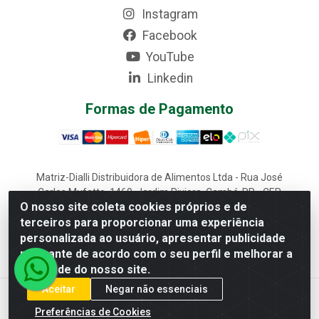
Instagram
Facebook
YouTube
Linkedin
Formas de Pagamento
Matriz-Dialli Distribuidora de Alimentos Ltda - Rua José
Carlos Mufatto, 1460, Jardim Riviera, Cambé-PR - CEP
O nosso site coleta cookies próprios e de
86187-025 - CNPJ 02.611.870/0001-22
terceiros para proporcionar uma experiência
Filial-Dialli Distribuidora de Alimentos Ltda - Rua Lagoa
personalizada ao usuário, apresentar publicidade
Saquarema, 1241 - Morumbi, Cascavel-PR - CEP 85817-
643 - CNPJ 02.611.870/0002-03
relevante de acordo com o seu perfil e melhorar a
qualidade do nosso site.
Aceitar
Negar não essenciais
Preferências de Cookies