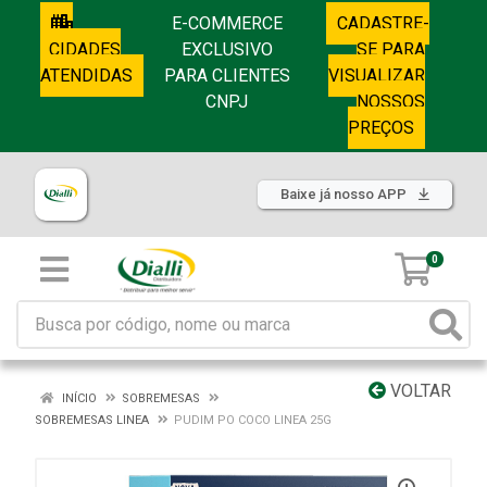
E-COMMERCE
CADASTRE-
CIDADES
EXCLUSIVO
SE PARA
ATENDIDAS
PARA CLIENTES
VISUALIZAR
CNPJ
NOSSOS
PREÇOS
Baixe já nosso APP
0
VOLTAR
INÍCIO
SOBREMESAS
SOBREMESAS LINEA
PUDIM PO COCO LINEA 25G