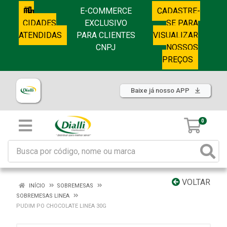
E-COMMERCE
CADASTRE-
CIDADES
EXCLUSIVO
SE PARA
ATENDIDAS
PARA CLIENTES
VISUALIZAR
CNPJ
NOSSOS
PREÇOS
Baixe já nosso APP
0
VOLTAR
INÍCIO
SOBREMESAS
SOBREMESAS LINEA
PUDIM PO CHOCOLATE LINEA 30G