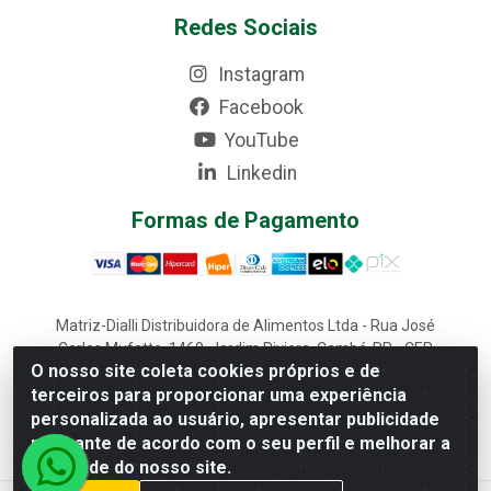
Redes Sociais
Instagram
Facebook
YouTube
Linkedin
Formas de Pagamento
Matriz-Dialli Distribuidora de Alimentos Ltda - Rua José
Carlos Mufatto, 1460, Jardim Riviera, Cambé-PR - CEP
O nosso site coleta cookies próprios e de
86187-025 - CNPJ 02.611.870/0001-22
terceiros para proporcionar uma experiência
Filial-Dialli Distribuidora de Alimentos Ltda - Rua Lagoa
personalizada ao usuário, apresentar publicidade
Saquarema, 1241 - Morumbi, Cascavel-PR - CEP 85817-
643 - CNPJ 02.611.870/0002-03
relevante de acordo com o seu perfil e melhorar a
qualidade do nosso site.