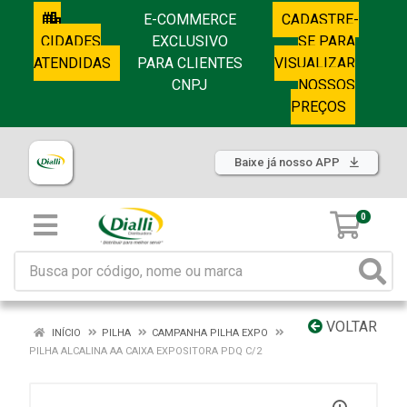
E-COMMERCE
CADASTRE-
CIDADES
EXCLUSIVO
SE PARA
ATENDIDAS
PARA CLIENTES
VISUALIZAR
CNPJ
NOSSOS
PREÇOS
Baixe já nosso APP
0
VOLTAR
INÍCIO
PILHA
CAMPANHA PILHA EXPO
PILHA ALCALINA AA CAIXA EXPOSITORA PDQ C/2