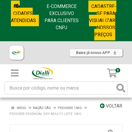
E-COMMERCE
CADASTRE-
CIDADES
EXCLUSIVO
SE PARA
ATENDIDAS
PARA CLIENTES
VISUALIZAR
CNPJ
NOSSOS
PREÇOS
Baixe já nosso APP
0
VOLTAR
INÍCIO
RAÇÃO CÃO
PEDIGREE 15KG
PEDIGREE ESSENCIAL DRY ADULTO LEITE 15KG