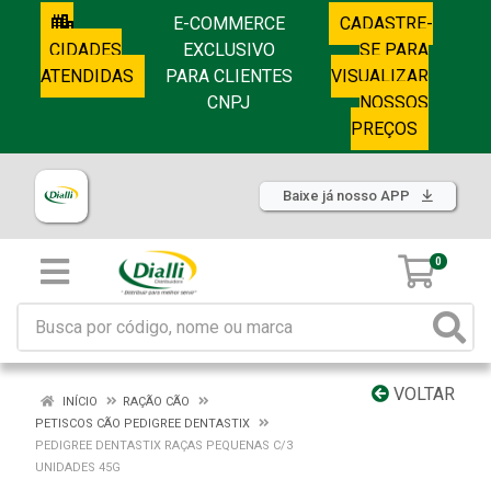
E-COMMERCE
CADASTRE-
CIDADES
EXCLUSIVO
SE PARA
ATENDIDAS
PARA CLIENTES
VISUALIZAR
CNPJ
NOSSOS
PREÇOS
Baixe já nosso APP
0
VOLTAR
INÍCIO
RAÇÃO CÃO
PETISCOS CÃO PEDIGREE DENTASTIX
PEDIGREE DENTASTIX RAÇAS PEQUENAS C/3
UNIDADES 45G