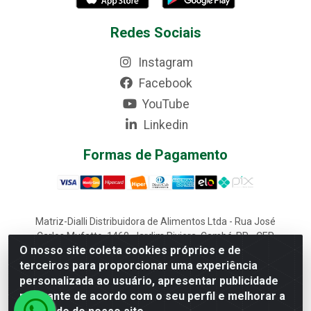
Redes Sociais
Instagram
Facebook
YouTube
Linkedin
Formas de Pagamento
Matriz-Dialli Distribuidora de Alimentos Ltda - Rua José
Carlos Mufatto, 1460, Jardim Riviera, Cambé-PR - CEP
O nosso site coleta cookies próprios e de
86187-025 - CNPJ 02.611.870/0001-22
terceiros para proporcionar uma experiência
Filial-Dialli Distribuidora de Alimentos Ltda - Rua Lagoa
personalizada ao usuário, apresentar publicidade
Saquarema, 1241 - Morumbi, Cascavel-PR - CEP 85817-
643 - CNPJ 02.611.870/0002-03
relevante de acordo com o seu perfil e melhorar a