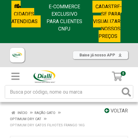
E-COMMERCE
CADASTRE-
CIDADES
EXCLUSIVO
SE PARA
ATENDIDAS
PARA CLIENTES
VISUALIZAR
CNPJ
NOSSOS
PREÇOS
Baixe já nosso APP
0
VOLTAR
INÍCIO
RAÇÃO GATO
OPTIMUM DRY CAT
OPTIMUM DRY GATOS FILHOTES FRANGO 1KG