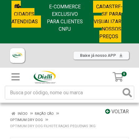
E-COMMERCE
CADASTRE-
CIDADES
EXCLUSIVO
SE PARA
ATENDIDAS
PARA CLIENTES
VISUALIZAR
CNPJ
NOSSOS
PREÇOS
Baixe já nosso APP
0
VOLTAR
INÍCIO
RAÇÃO CÃO
OPTIMUM DRY DOG
OPTIMUM DRY DOG FILHOTE RAÇAS PEQUENAS 3KG