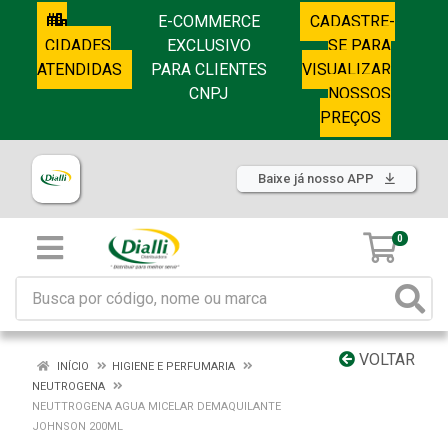
E-COMMERCE
CADASTRE-
CIDADES
EXCLUSIVO
SE PARA
ATENDIDAS
PARA CLIENTES
VISUALIZAR
CNPJ
NOSSOS
PREÇOS
Baixe já nosso APP
0
VOLTAR
INÍCIO
HIGIENE E PERFUMARIA
NEUTROGENA
NEUTTROGENA AGUA MICELAR DEMAQUILANTE
JOHNSON 200ML