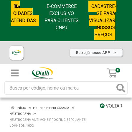
E-COMMERCE
CADASTRE-
CIDADES
EXCLUSIVO
SE PARA
ATENDIDAS
PARA CLIENTES
VISUALIZAR
CNPJ
NOSSOS
PREÇOS
Baixe já nosso APP
0
VOLTAR
INÍCIO
HIGIENE E PERFUMARIA
NEUTROGENA
NEUTROGENA ANTI ACNE PROOFING ESFOLIANTE
JOHNSON 100G