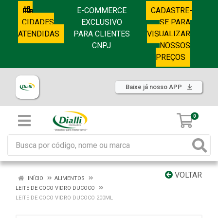
E-COMMERCE
CADASTRE-
CIDADES
EXCLUSIVO
SE PARA
ATENDIDAS
PARA CLIENTES
VISUALIZAR
CNPJ
NOSSOS
PREÇOS
Baixe já nosso APP
0
VOLTAR
INÍCIO
ALIMENTOS
LEITE DE COCO VIDRO DUCOCO
LEITE DE COCO VIDRO DUCOCO 200ML