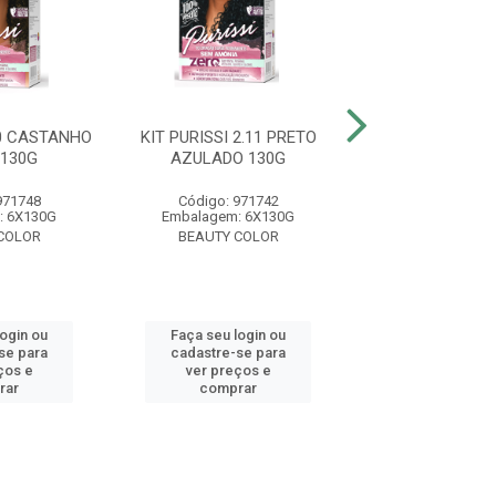
.0 CASTANHO
KIT PURISSI 2.11 PRETO
KIT PURISSI 6.
130G
AZULADO 130G
ESCURO 1
971748
Código: 971742
Código: 971
: 6X130G
Embalagem: 6X130G
Embalagem: 6
COLOR
BEAUTY COLOR
BEAUTY CO
login ou
Faça seu login ou
Faça seu log
se para
cadastre-se para
cadastre-se 
ços e
ver preços e
ver preços
rar
comprar
comprar