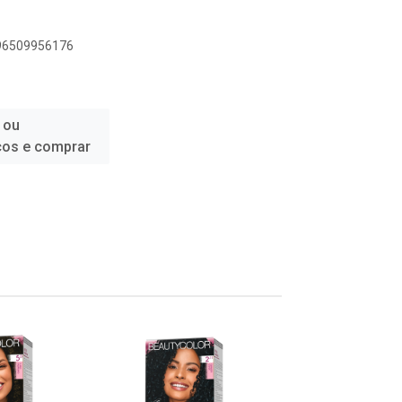
896509956176
 ou
ços e comprar