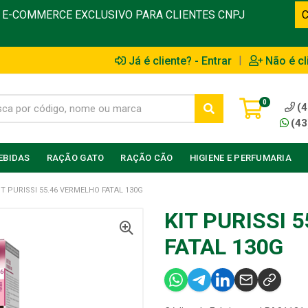
E-COMMERCE EXCLUSIVO PARA CLIENTES CNPJ
|
Já é cliente? - Entrar
Não é cl
0
(4
(43
EBIDAS
RAÇÃO GATO
RAÇÃO CÃO
HIGIENE E PERFUMARIA
IT PURISSI 55.46 VERMELHO FATAL 130G
KIT PURISSI 
FATAL 130G