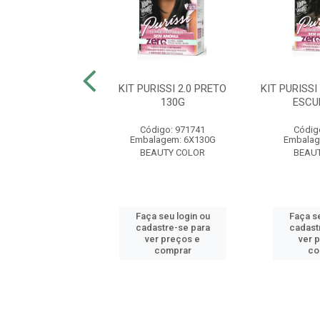
RISSI 6.0 LOURO
KIT PURISSI 2.0 PRETO
KIT PURISS
CURO 130G
130G
ESCU
digo: 971753
Código: 971741
Códig
lagem: 6X130G
Embalagem: 6X130G
Embalag
AUTY COLOR
BEAUTY COLOR
BEAU
 seu login ou
Faça seu login ou
Faça se
astre-se para
cadastre-se para
cadast
er preços e
ver preços e
ver 
comprar
comprar
co