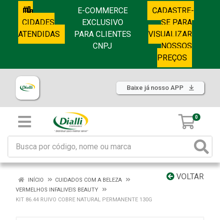
E-COMMERCE
CADASTRE-
CIDADES
EXCLUSIVO
SE PARA
ATENDIDAS
PARA CLIENTES
VISUALIZAR
CNPJ
NOSSOS
PREÇOS
Baixe já nosso APP
0
VOLTAR
INÍCIO
CUIDADOS COM A BELEZA
VERMELHOS INFALIVEIS BEAUTY
KIT 86.44 RUIVO COBRE NATURAL PERMANENTE 130G