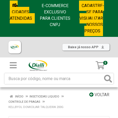
E-COMMERCE
CADASTRE-
CIDADES
EXCLUSIVO
SE PARA
ATENDIDAS
PARA CLIENTES
VISUALIZAR
CNPJ
NOSSOS
PREÇOS
Baixe já nosso APP
0
VOLTAR
INÍCIO
INSETICIDAS LIQUIDO
CONTROLE DE PRAGAS
KELLBYOL DOMICILIAR TALQUEIRA 200G