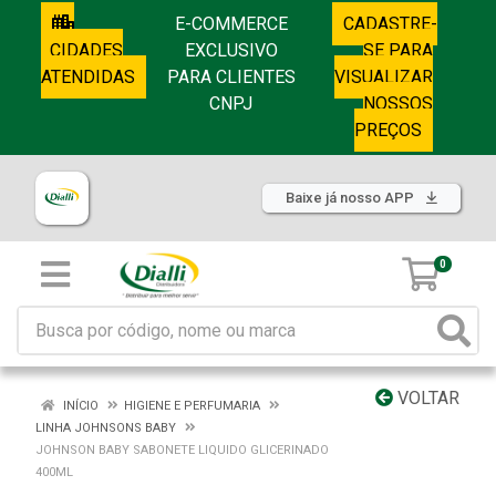
E-COMMERCE
CADASTRE-
CIDADES
EXCLUSIVO
SE PARA
ATENDIDAS
PARA CLIENTES
VISUALIZAR
CNPJ
NOSSOS
PREÇOS
Baixe já nosso APP
0
VOLTAR
INÍCIO
HIGIENE E PERFUMARIA
LINHA JOHNSONS BABY
JOHNSON BABY SABONETE LIQUIDO GLICERINADO
400ML