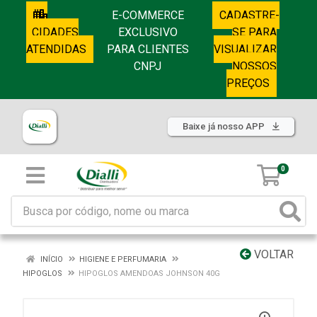
E-COMMERCE
CADASTRE-
CIDADES
EXCLUSIVO
SE PARA
ATENDIDAS
PARA CLIENTES
VISUALIZAR
CNPJ
NOSSOS
PREÇOS
Baixe já nosso APP
0
VOLTAR
INÍCIO
HIGIENE E PERFUMARIA
HIPOGLOS
HIPOGLOS AMENDOAS JOHNSON 40G