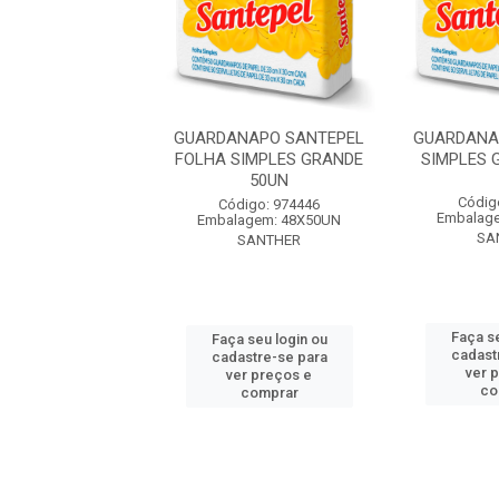
NAPO SANTEPEL
GUARDANAPO SANTEPEL
GUARDANA
S PEQUENO 50UN
FOLHA SIMPLES GRANDE
SIMPLES 
50UN
digo: 974151
Códig
Código: 974446
agem: 80X50UN
Embalag
Embalagem: 48X50UN
SANTHER
SA
SANTHER
 seu login ou
Faça se
Faça seu login ou
astre-se para
cadast
cadastre-se para
er preços e
ver 
ver preços e
comprar
co
comprar