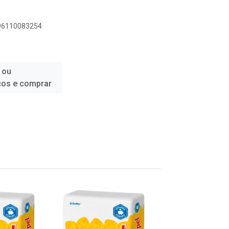
896110083254
 ou
ços e comprar