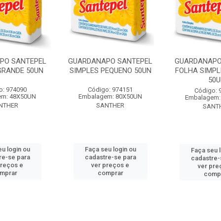
PO SANTEPEL
GUARDANAPO SANTEPEL
GUARDANAPO
GRANDE 50UN
SIMPLES PEQUENO 50UN
FOLHA SIMPL
50U
o: 974090
Código: 974151
Código: 
em: 48X50UN
Embalagem: 80X50UN
Embalagem:
NTHER
SANTHER
SANT
u login ou
Faça seu login ou
Faça seu 
re-se para
cadastre-se para
cadastre-
preços e
ver preços e
ver pre
mprar
comprar
comp