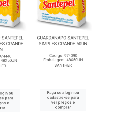
 SANTEPEL
GUARDANAPO SANTEPEL
GUARDANAPO S
ES GRANDE
SIMPLES GRANDE 50UN
SIMPLES PEQUE
N
Código: 974090
Código: 974
974446
Embalagem: 48X50UN
Embalagem: 8
 48X50UN
SANTHER
SANTHE
HER
Faça seu login ou
Faça seu log
login ou
cadastre-se para
cadastre-se 
se para
ver preços e
ver preços
ços e
comprar
comprar
rar