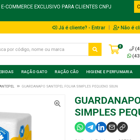
E-COMMERCE EXCLUSIVO PARA CLIENTES CNPJ
|
Já é cliente? - Entrar
Não é cl
0
(4
(43
EBIDAS
RAÇÃO GATO
RAÇÃO CÃO
HIGIENE E PERFUMARIA
ANTEPEL
GUARDANAPO SANTEPEL FOLHA SIMPLES PEQUENO 50UN
GUARDANAPO
SIMPLES PEQ