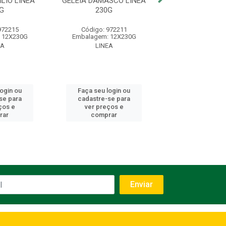
ILIO LINEA
GELEIA DAMASCO LINEA
GELEIA UVA LI
G
230G
972215
Código: 972211
Código: 974
 12X230G
Embalagem: 12X230G
Embalagem: 1
EA
LINEA
LINEA
login ou
Faça seu login ou
Faça seu log
se para
cadastre-se para
cadastre-se 
ços e
ver preços e
ver preços
rar
comprar
comprar