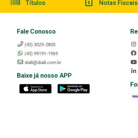
Títulos
Notas Fiscais
Fale Conosco
Re
(43) 3029-2800
(43) 99191-1969
dialli@dialli.com.br
Baixe já nosso APP
Fo