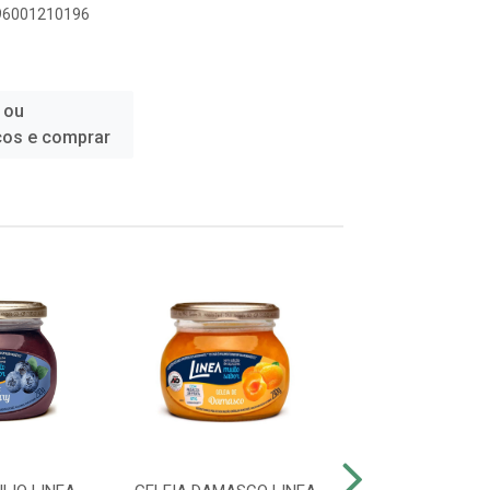
896001210196
 ou
ços e comprar