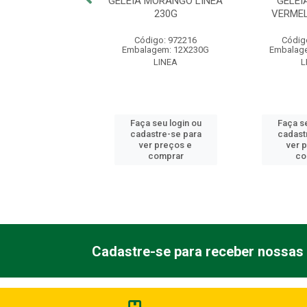
UVA LINEA 230G
GELEIA MORANGO LINEA
GELEI
230G
VERME
digo: 974874
Código: 972216
Códig
agem: 12X230G
Embalagem: 12X230G
Embalag
LINEA
LINEA
L
 seu login ou
Faça seu login ou
Faça se
astre-se para
cadastre-se para
cadast
er preços e
ver preços e
ver 
comprar
comprar
co
Cadastre-se para receber nossas 