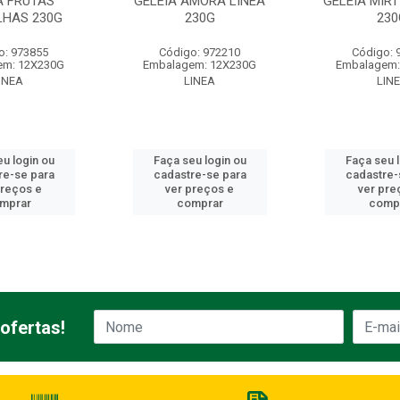
A FRUTAS
GELEIA AMORA LINEA
GELEIA MIRT
LHAS 230G
230G
230
o: 973855
Código: 972210
Código: 
em: 12X230G
Embalagem: 12X230G
Embalagem:
INEA
LINEA
LIN
u login ou
Faça seu login ou
Faça seu 
re-se para
cadastre-se para
cadastre-
preços e
ver preços e
ver pre
mprar
comprar
comp
ofertas!