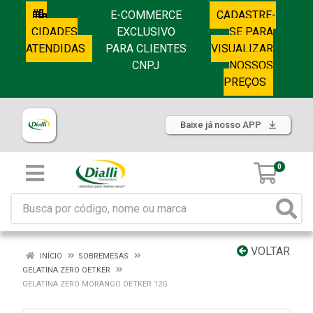
E-COMMERCE
CADASTRE-
CIDADES
EXCLUSIVO
SE PARA
ATENDIDAS
PARA CLIENTES
VISUALIZAR
CNPJ
NOSSOS
PREÇOS
Baixe já nosso APP
0
VOLTAR
INÍCIO
SOBREMESAS
GELATINA ZERO OETKER
GELATINA ZERO MORANGO OETKER 12G