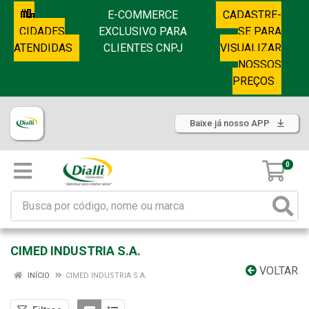
E-COMMERCE
CADASTRE-
CIDADES
EXCLUSIVO PARA
SE PARA
ATENDIDAS
CLIENTES CNPJ
VISUALIZAR
NOSSOS
PREÇOS
Baixe já nosso APP
0
CIMED INDUSTRIA S.A.
VOLTAR
INÍCIO
CIMED INDUSTRIA S.A.