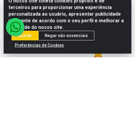
O nosso site coleta cookies próprios e de
Faça seu login ou
cadastre-se para
cadastre-se para
terceiros para proporcionar uma experiência
ver preços e
ver preços e
personalizada ao usuário, apresentar publicidade
comprar
comprar
relevante de acordo com o seu perfil e melhorar a
qualidade do nosso site.
Aceitar
Negar não essenciais
Preferências de Cookies
JOÃO E MARIA LENÇO
JOÃO E MARIA SABONETE
UMEDECIDO S/ FRAGÂNCIA
LÍQUIDO GLICERINA 400ML
90UN
Código: 978263
Código: 978316
Embalagem: 12X400ML
Embalagem: 12X90UN
CIMED
CIMED