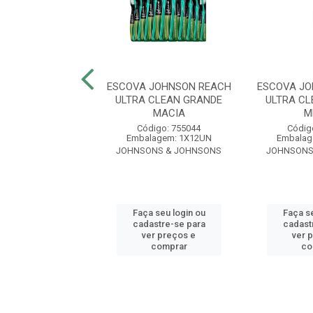
JOHNSON REACH
ESCOVA JOHNSON REACH
ESCOVA JO
GRANDE 40 MEDIA
ULTRA CLEAN GRANDE
ULTRA C
MACIA
M
ódigo: 2769
Código: 755044
Códig
lagem: 1X12UN
Embalagem: 1X12UN
Embalag
NS & JOHNSONS
JOHNSONS & JOHNSONS
JOHNSONS
 seu login ou
Faça seu login ou
Faça se
astre-se para
cadastre-se para
cadast
er preços e
ver preços e
ver 
comprar
comprar
co