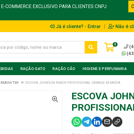
E-COMMERCE EXCLUSIVO PARA CLIENTES CNPJ
|
Já é cliente? - Entrar
Não é cl
0
(4
(43
EBIDAS
RAÇÃO GATO
RAÇÃO CÃO
HIGIENE E PERFUMARIA
 REACH/TEK
ESCOVA JOHNSON REACH PROFISSIONAL GRANDE 40 MEDIA
ESCOVA JOH
PROFISSIONA