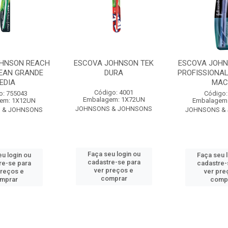
HNSON REACH
ESCOVA JOHNSON TEK
ESCOVA JOHN
LEAN GRANDE
DURA
PROFISSIONAL
EDIA
MAC
Código: 4001
o: 755043
Código:
Embalagem: 1X72UN
em: 1X12UN
Embalagem
JOHNSONS & JOHNSONS
 & JOHNSONS
JOHNSONS &
Faça seu login ou
u login ou
Faça seu 
cadastre-se para
re-se para
cadastre-
ver preços e
preços e
ver pre
comprar
mprar
comp