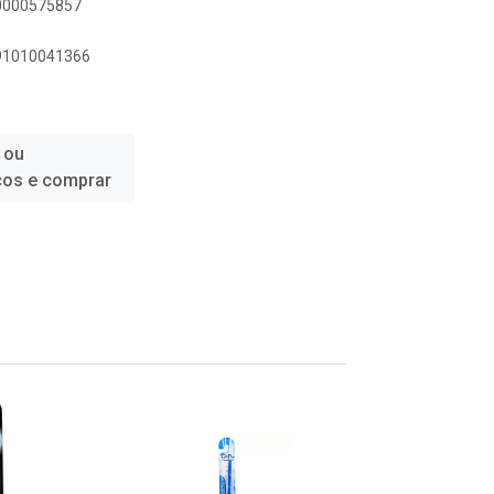
00000575857
891010041366
 ou
ços e comprar