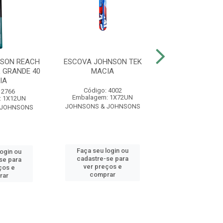
SON REACH
ESCOVA JOHNSON TEK
ESCOVA JOHNS
 GRANDE 40
MACIA
ACCESS GRANDE 
IA
Código: 4002
Código: 27
 2766
Embalagem: 1X72UN
Embalagem: 1
: 1X12UN
JOHNSONS & JOHNSONS
JOHNSONS & J
 JOHNSONS
Faça seu login ou
Faça seu log
login ou
cadastre-se para
cadastre-se 
se para
ver preços e
ver preços
ços e
comprar
comprar
rar