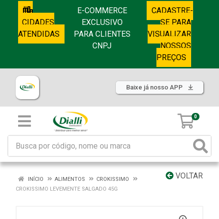
E-COMMERCE
CADASTRE-
CIDADES
EXCLUSIVO
SE PARA
ATENDIDAS
PARA CLIENTES
VISUALIZAR
CNPJ
NOSSOS
PREÇOS
Baixe já nosso APP
0
VOLTAR
INÍCIO
ALIMENTOS
CROKISSIMO
CROKISSIMO LEVEMENTE SALGADO 45G