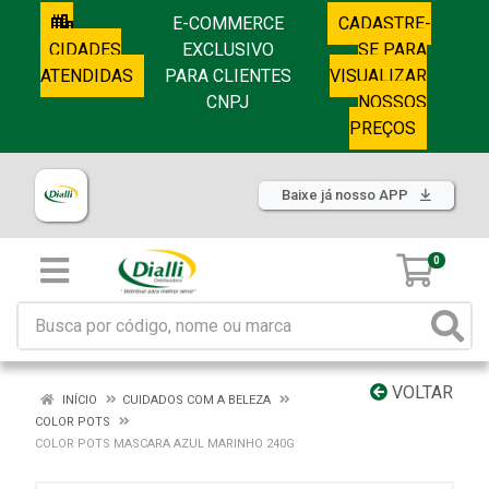
E-COMMERCE
CADASTRE-
CIDADES
EXCLUSIVO
SE PARA
ATENDIDAS
PARA CLIENTES
VISUALIZAR
CNPJ
NOSSOS
PREÇOS
Baixe já nosso APP
0
VOLTAR
INÍCIO
CUIDADOS COM A BELEZA
COLOR POTS
COLOR POTS MASCARA AZUL MARINHO 240G