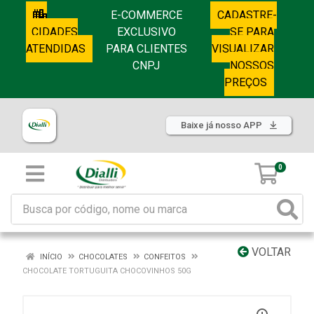
E-COMMERCE
CADASTRE-
CIDADES
EXCLUSIVO
SE PARA
ATENDIDAS
PARA CLIENTES
VISUALIZAR
CNPJ
NOSSOS
PREÇOS
Baixe já nosso APP
0
VOLTAR
INÍCIO
CHOCOLATES
CONFEITOS
CHOCOLATE TORTUGUITA CHOCOVINHOS 50G