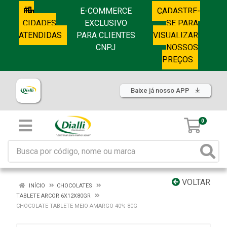
E-COMMERCE
CADASTRE-
CIDADES
EXCLUSIVO
SE PARA
ATENDIDAS
PARA CLIENTES
VISUALIZAR
CNPJ
NOSSOS
PREÇOS
Baixe já nosso APP
0
VOLTAR
INÍCIO
CHOCOLATES
TABLETE ARCOR 6X12X80GR
CHOCOLATE TABLETE MEIO AMARGO 40% 80G