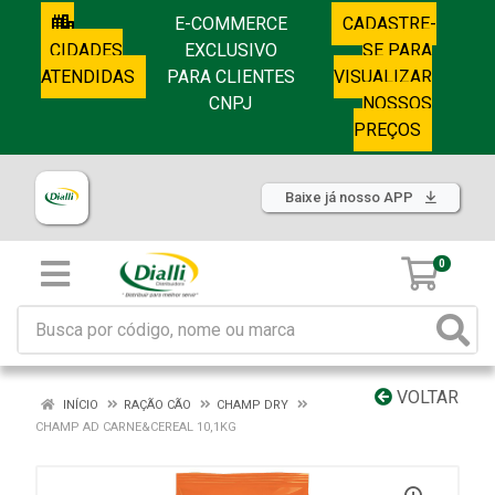
E-COMMERCE
CADASTRE-
CIDADES
EXCLUSIVO
SE PARA
ATENDIDAS
PARA CLIENTES
VISUALIZAR
CNPJ
NOSSOS
PREÇOS
Baixe já nosso APP
0
VOLTAR
INÍCIO
RAÇÃO CÃO
CHAMP DRY
CHAMP AD CARNE&CEREAL 10,1KG