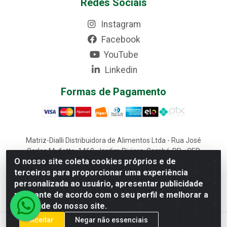
Redes Sociais
Instagram
Facebook
YouTube
Linkedin
Formas de Pagamento
Matriz-Dialli Distribuidora de Alimentos Ltda - Rua José
Carlos Mufatto, 1460, Jardim Riviera, Cambé-PR - CEP
O nosso site coleta cookies próprios e de
86187-025 - CNPJ 02.611.870/0001-22
terceiros para proporcionar uma experiência
Filial-Dialli Distribuidora de Alimentos Ltda - Rua Lagoa
personalizada ao usuário, apresentar publicidade
Saquarema, 1241 - Morumbi, Cascavel-PR - CEP 85817-
643 - CNPJ 02.611.870/0002-03
relevante de acordo com o seu perfil e melhorar a
qualidade do nosso site.
Aceitar
Negar não essenciais