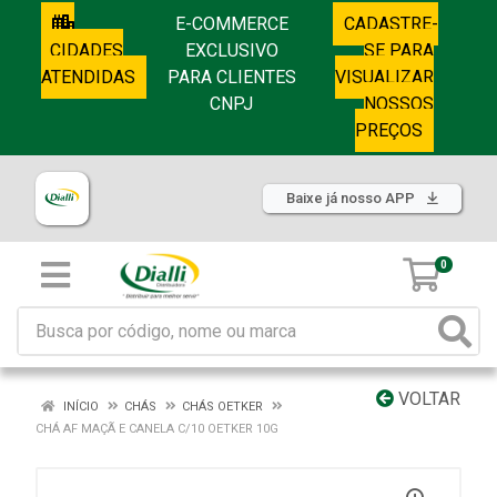
E-COMMERCE
CADASTRE-
CIDADES
EXCLUSIVO
SE PARA
ATENDIDAS
PARA CLIENTES
VISUALIZAR
CNPJ
NOSSOS
PREÇOS
Baixe já nosso APP
0
VOLTAR
INÍCIO
CHÁS
CHÁS OETKER
CHÁ AF MAÇÃ E CANELA C/10 OETKER 10G