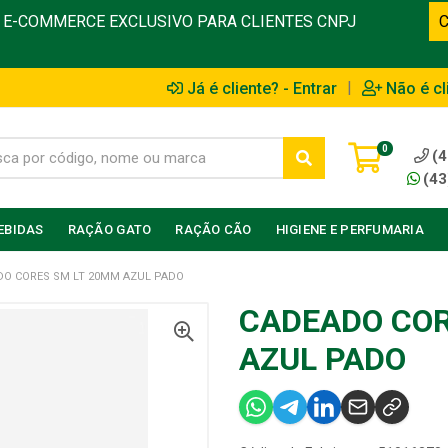
E-COMMERCE EXCLUSIVO PARA CLIENTES CNPJ
|
Já é cliente? - Entrar
Não é cl
0
(4
(43
EBIDAS
RAÇÃO GATO
RAÇÃO CÃO
HIGIENE E PERFUMARIA
DO CORES SM LT 20MM AZUL PADO
CADEADO COR
AZUL PADO