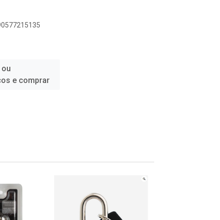
890577215135
 ou
ços e comprar