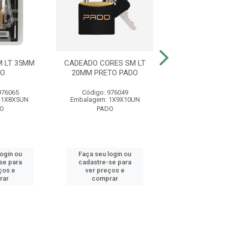
 LT 35MM
CADEADO CORES SM LT
CADEADO BI
DO
20MM PRETO PADO
LT30/600MM PR
976065
Código: 976049
Código: 976
 1X8X5UN
Embalagem: 1X9X10UN
Embalagem: 6
O
PADO
PADO
login ou
Faça seu login ou
Faça seu log
se para
cadastre-se para
cadastre-se 
ços e
ver preços e
ver preços
rar
comprar
comprar