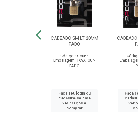
ADO BIKE SM
CADEADO SM LT 20MM
CADEADO
0MM PRETO PADO
PADO
P
digo: 976045
Código: 976062
Códig
agem: 6X600MM
Embalagem: 1X9X10UN
Embalage
PADO
PADO
 seu login ou
Faça seu login ou
Faça se
astre-se para
cadastre-se para
cadast
er preços e
ver preços e
ver 
comprar
comprar
co