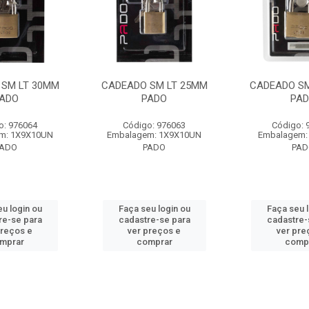
 SM LT 30MM
CADEADO SM LT 25MM
CADEADO SM
ADO
PADO
PA
o: 976064
Código: 976063
Código: 
m: 1X9X10UN
Embalagem: 1X9X10UN
Embalagem:
PADO
PADO
PAD
u login ou
Faça seu login ou
Faça seu 
re-se para
cadastre-se para
cadastre-
preços e
ver preços e
ver pre
mprar
comprar
comp