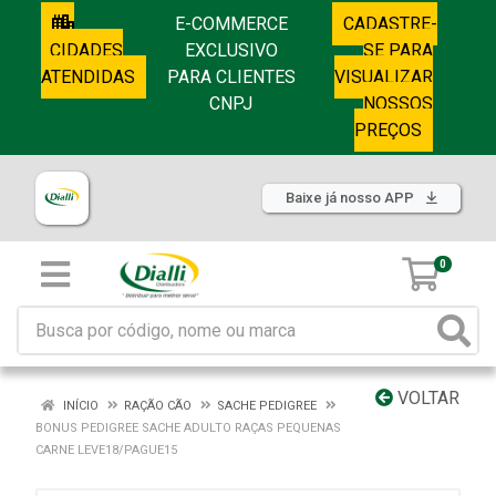
E-COMMERCE
CADASTRE-
CIDADES
EXCLUSIVO
SE PARA
ATENDIDAS
PARA CLIENTES
VISUALIZAR
CNPJ
NOSSOS
PREÇOS
Baixe já nosso APP
0
VOLTAR
INÍCIO
RAÇÃO CÃO
SACHE PEDIGREE
BONUS PEDIGREE SACHE ADULTO RAÇAS PEQUENAS
CARNE LEVE18/PAGUE15