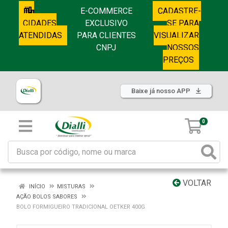
E-COMMERCE
CADASTRE-
CIDADES
EXCLUSIVO
SE PARA
ATENDIDAS
PARA CLIENTES
VISUALIZAR
CNPJ
NOSSOS
PREÇOS
Baixe já nosso APP
0
VOLTAR
INÍCIO
MISTURAS
AÇÃO BOLOS SABORES
BOLO FORMIGUEIRO TRADICIONAL OETKER 400G