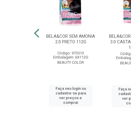
OR SEM AMONIA
BELA&COR SEM AMONIA
BELA&COR
RO ESCURO 112G
2.0 PRETO 112G
3.0 CAST
digo: 973520
Código: 973513
Códig
lagem: 6X112G
Embalagem: 6X112G
Embalag
AUTY COLOR
BEAUTY COLOR
BEAU
 seu login ou
Faça seu login ou
Faça se
astre-se para
cadastre-se para
cadast
er preços e
ver preços e
ver 
comprar
comprar
co