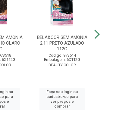
EM AMONIA
BELA&COR SEM AMONIA
BELA&COR SEM
HO CLARO
2.11 PRETO AZULADO
6.0 LOURO ESC
G
112G
Código: 973
973518
Código: 973514
Embalagem: 6
: 6X112G
Embalagem: 6X112G
BEAUTY CO
COLOR
BEAUTY COLOR
Faça seu log
login ou
Faça seu login ou
cadastre-se 
se para
cadastre-se para
ver preços
ços e
ver preços e
comprar
rar
comprar