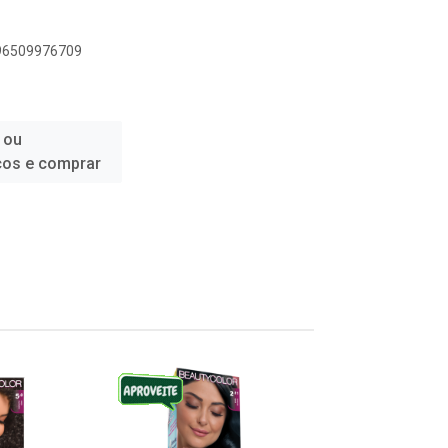
896509976709
 ou
ços e comprar