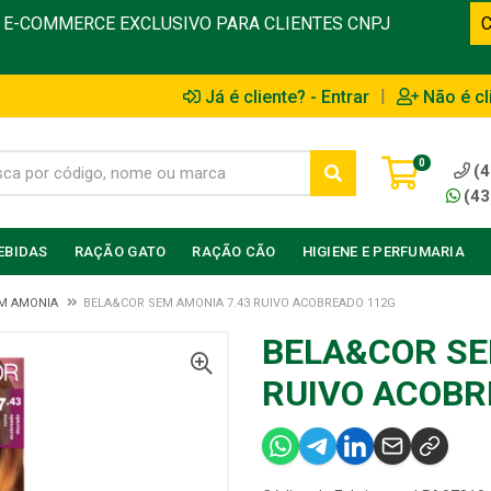
E-COMMERCE EXCLUSIVO PARA CLIENTES CNPJ
|
Já é cliente? - Entrar
Não é cl
0
(4
(43
EBIDAS
RAÇÃO GATO
RAÇÃO CÃO
HIGIENE E PERFUMARIA
M AMONIA
BELA&COR SEM AMONIA 7.43 RUIVO ACOBREADO 112G
BELA&COR SE
RUIVO ACOBR