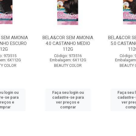
 SEM AMONIA
BELA&COR SEM AMONIA
BELA&COR S
ANHO ESCURO
4.0 CASTANHO MEDIO
5.0 CASTAN
112G
112G
112
o: 973515
Código: 973516
Código: 
em: 6X112G
Embalagem: 6X112G
Embalagem
TY COLOR
BEAUTY COLOR
BEAUTY 
u login ou
Faça seu login ou
Faça seu 
re-se para
cadastre-se para
cadastre-
preços e
ver preços e
ver pre
mprar
comprar
comp