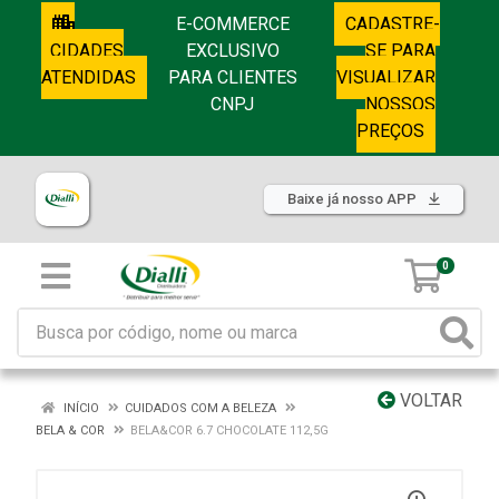
E-COMMERCE
CADASTRE-
CIDADES
EXCLUSIVO
SE PARA
ATENDIDAS
PARA CLIENTES
VISUALIZAR
CNPJ
NOSSOS
PREÇOS
Baixe já nosso APP
0
VOLTAR
INÍCIO
CUIDADOS COM A BELEZA
BELA & COR
BELA&COR 6.7 CHOCOLATE 112,5G