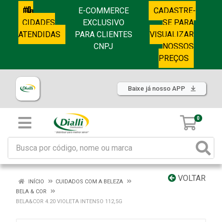
E-COMMERCE
CADASTRE-
CIDADES
EXCLUSIVO
SE PARA
ATENDIDAS
PARA CLIENTES
VISUALIZAR
CNPJ
NOSSOS
PREÇOS
Baixe já nosso APP
0
VOLTAR
INÍCIO
CUIDADOS COM A BELEZA
BELA & COR
BELA&COR 4.20 VIOLETA INTENSO 112,5G